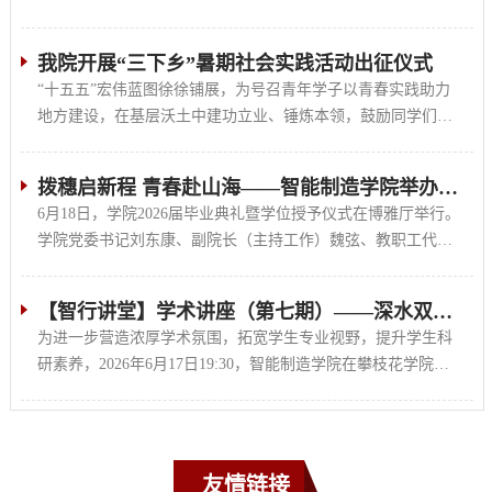
技赋...
我院开展“三下乡”暑期社会实践活动出征仪式
“十五五”宏伟蓝图徐徐铺展，为号召青年学子以青春实践助力
地方建设，在基层沃土中建功立业、锤炼本领，鼓励同学们积
极投身...
拨穗启新程 青春赴山海——智能制造学院举办2026届毕业典礼暨...
6月18日，学院2026届毕业典礼暨学位授予仪式在博雅厅举行。
学院党委书记刘东康、副院长（主持工作）魏弦、教职工代表
及全体20...
【智行讲堂】学术讲座（第七期）——深水双层管双梯度钻井技...
为进一步营造浓厚学术氛围，拓宽学生专业视野，提升学生科
研素养，2026年6月17日19:30，智能制造学院在攀枝花学院砺
志楼201会...
友情链接