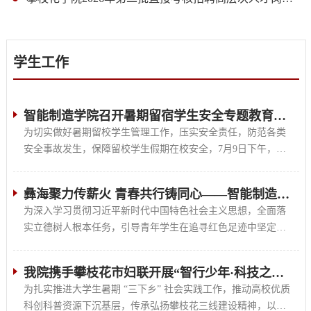
学生工作
智能制造学院召开暑期留宿学生安全专题教育大会
为切实做好暑期留校学生管理工作，压实安全责任，防范各类
安全事故发生，保障留校学生假期在校安全，7月9日下午，我
院在第一...
彝海聚力传薪火 青春共行铸同心——智能制造学院“彝海聚力，...
为深入学习贯彻习近平新时代中国特色社会主义思想，全面落
实立德树人根本任务，引导青年学生在追寻红色足迹中坚定理
想信念、...
我院携手攀枝花市妇联开展“智行少年·科技之光”志愿活动
为扎实推进大学生暑期 “三下乡” 社会实践工作，推动高校优质
科创科普资源下沉基层，传承弘扬攀枝花三线建设精神，以科